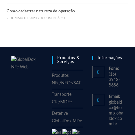
Como cadastrar natureza de operação
2 DE MAIO DE 2024
/
0 COMENTÁRIO
Produtos &
Informações
Serviços
Fone:
(16)
Produtos
3913-
NFe/NFCe/SAT
5656
Transporte
Email:
CTe/MDFe
globald
ox@ho
m.globa
Detetive
ldox.co
GlobalDox MDe
m.br