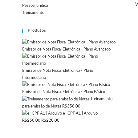
V
Pessoa jurídica
Treinamento
Produtos
Emissor de Nota Fiscal Eletrônica - Plano Avançado
Emissor de Nota Fiscal Eletrônica - Plano
Intermediário
Emissor de Nota Fiscal Eletrônica - Plano Básico
Treinamento
para emissão de Notas
R$
350,00
e- CPF A1 | Arquivo
O
O
R$
250,00
R$
220,00
preço
preço
original
atual