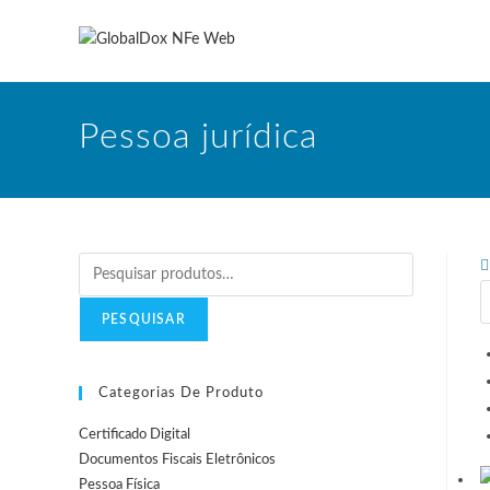
Ir
para
o
conteúdo
Pessoa jurídica
Pesquisar
por:
PESQUISAR
Categorias De Produto
Certificado Digital
Documentos Fiscais Eletrônicos
Pessoa Física