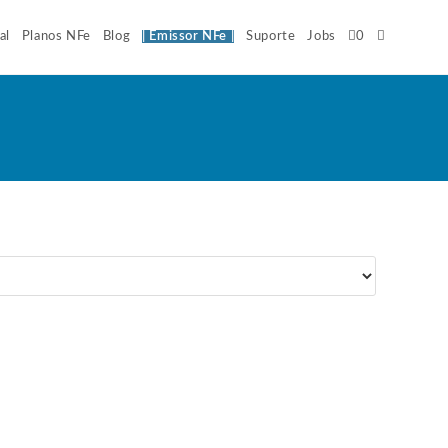
al
Planos NFe
Blog
| Emissor NFe |
Suporte
Jobs
0
Alternar
pesquisa
do
site