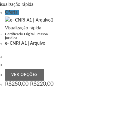
isualização rápida
Oferta!
Visualização rápida
Certificado Digital
,
Pessoa
jurídica
e- CNPJ A1 | Arquivo
Este
VER OPÇÕES
produto
O
O
R$
250,00
R$
220,00
preço
preço
tem
original
atual
era:
várias
é:
R$250,00.
R$220,00.
variantes.
As
opções
podem
ser